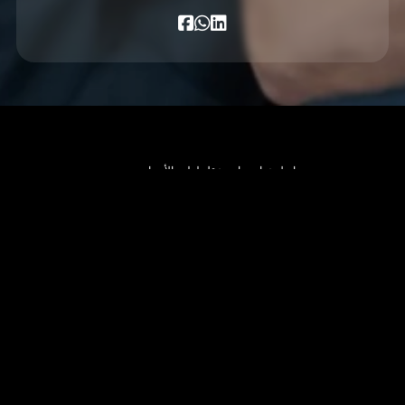
تواصل عيادة هادي عقل لطب الأسنان
التجميلي، المعروفة بدورها الرائد في الرعاية
الصحية التجميلية للأسنان، تحديد معايير الجودة
والابتكار في قطاع طب الأسنان اللبناني. تمزج
هذه العيادة الراقية ببراعة بين فن وعلم طب
الأسنان، مقدمة تجربة طبية شخصية وراقية
لكل مريض.
يفخر الدكتور هادي عقل، مؤسس ورئيس
أطباء الأسنان في عيادة هادي عقل لطب
الأسنان التجميلي، بأكثر من ثلاثة عقود من
الخبرة المتخصصة والتفاني الثابت في الابتكار
الطبي. بخلفية مهمة في علم البيوماتريالز
وممارسة
مهنية بدأت منذ عام 1992، برز الدكتور أكل
كشخصية رئيسية في مجال طب الأسنان
التجميلي. يتميز بإدخال تقنيات متقدمة مثل
CAD/CAM والطباعة ثلاثية الأبعاد وتصميم